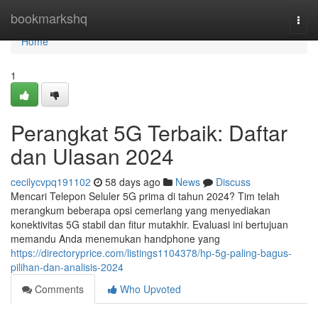
Home
bookmarkshq
Togg
navi
Home
1
Perangkat 5G Terbaik: Daftar
dan Ulasan 2024
cecilycvpq191102
58 days ago
News
Discuss
Mencari Telepon Seluler 5G prima di tahun 2024? Tim telah
merangkum beberapa opsi cemerlang yang menyediakan
konektivitas 5G stabil dan fitur mutakhir. Evaluasi ini bertujuan
memandu Anda menemukan handphone yang
https://directoryprice.com/listings1104378/hp-5g-paling-bagus-
pilihan-dan-analisis-2024
Comments
Who Upvoted