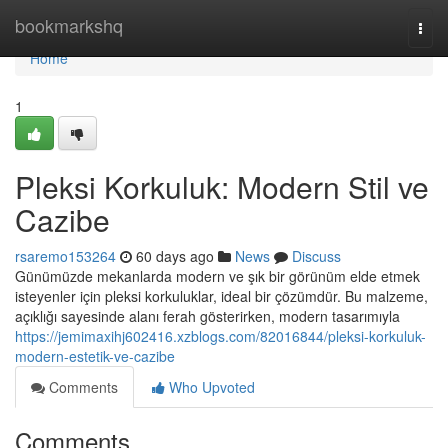
Home
bookmarkshq
Togg
navi
Home
1
Pleksi Korkuluk: Modern Stil ve
Cazibe
rsaremo153264
60 days ago
News
Discuss
Günümüzde mekanlarda modern ve şık bir görünüm elde etmek
isteyenler için pleksi korkuluklar, ideal bir çözümdür. Bu malzeme,
açıklığı sayesinde alanı ferah gösterirken, modern tasarımıyla
https://jemimaxihj602416.xzblogs.com/82016844/pleksi-korkuluk-
modern-estetik-ve-cazibe
Comments
Who Upvoted
Comments