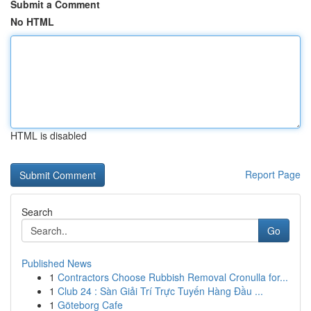
Submit a Comment
No HTML
HTML is disabled
Report Page
Search
Go
Published News
1
Contractors Choose Rubbish Removal Cronulla for...
1
Club 24 : Sàn Giải Trí Trực Tuyến Hàng Đầu ...
1
Göteborg Cafe