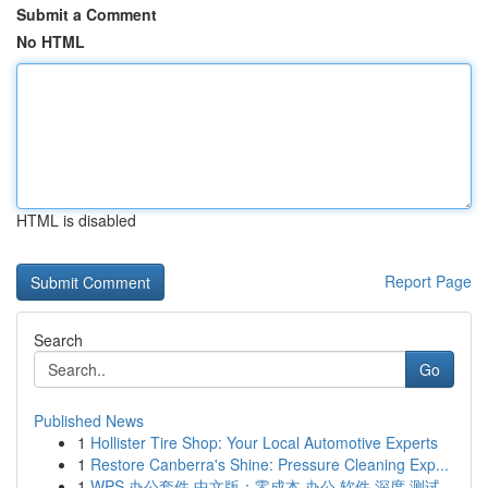
Submit a Comment
No HTML
HTML is disabled
Report Page
Search
Go
Published News
1
Hollister Tire Shop: Your Local Automotive Experts
1
Restore Canberra's Shine: Pressure Cleaning Exp...
1
WPS 办公套件 中文版：零成本 办公 软件 深度 测试