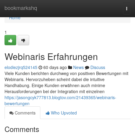
Home
bookmarkshq
Togg
navi
Home
1
Webinaris Erfahrungen
elodiezjrq524145
60 days ago
News
Discuss
Viele Kunden berichten durchweg von positiven Bewertungen mit
Webinaris. Hervorzuheben scheint dabei die intuitive
Handhabung. Einige Kunden erwähnen auch minime
Herausforderungen bei der Integration mit einzelnen
https://jasongcyk777813.blogtov.com/21439365/webinaris-
bewertungen
Comments
Who Upvoted
Comments