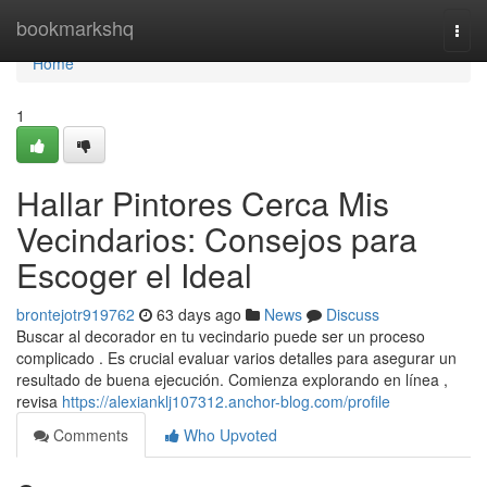
Home
bookmarkshq
Togg
navi
Home
1
Hallar Pintores Cerca Mis
Vecindarios: Consejos para
Escoger el Ideal
brontejotr919762
63 days ago
News
Discuss
Buscar al decorador en tu vecindario puede ser un proceso
complicado . Es crucial evaluar varios detalles para asegurar un
resultado de buena ejecución. Comienza explorando en línea ,
revisa
https://alexianklj107312.anchor-blog.com/profile
Comments
Who Upvoted