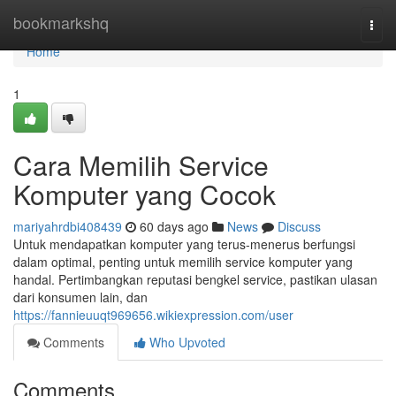
Home
bookmarkshq
Togg
navi
Home
1
Cara Memilih Service
Komputer yang Cocok
mariyahrdbi408439
60 days ago
News
Discuss
Untuk mendapatkan komputer yang terus-menerus berfungsi
dalam optimal, penting untuk memilih service komputer yang
handal. Pertimbangkan reputasi bengkel service, pastikan ulasan
dari konsumen lain, dan
https://fannieuuqt969656.wikiexpression.com/user
Comments
Who Upvoted
Comments