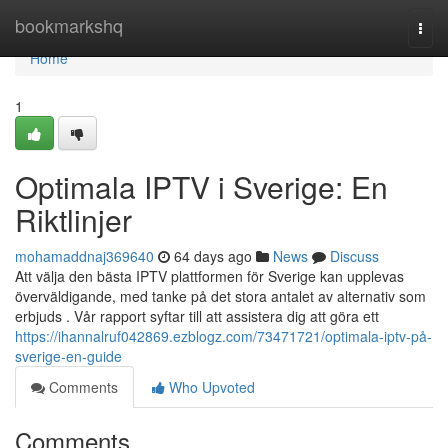
Home
bookmarkshq
Togg
navi
Home
1
Optimala IPTV i Sverige: En
Riktlinjer
mohamaddnaj369640
64 days ago
News
Discuss
Att välja den bästa IPTV plattformen för Sverige kan upplevas
överväldigande, med tanke på det stora antalet av alternativ som
erbjuds . Vår rapport syftar till att assistera dig att göra ett
https://ihannalruf042869.ezblogz.com/73471721/optimala-iptv-på-
sverige-en-guide
Comments
Who Upvoted
Comments