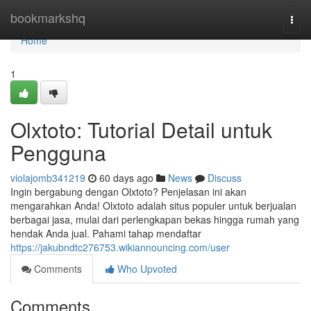
Home
bookmarkshq
Togg
navi
Home
1
Olxtoto: Tutorial Detail untuk
Pengguna
violajomb341219
60 days ago
News
Discuss
Ingin bergabung dengan Olxtoto? Penjelasan ini akan
mengarahkan Anda! Olxtoto adalah situs populer untuk berjualan
berbagai jasa, mulai dari perlengkapan bekas hingga rumah yang
hendak Anda jual. Pahami tahap mendaftar
https://jakubndtc276753.wikiannouncing.com/user
Comments
Who Upvoted
Comments