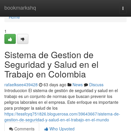
Home
bookmarkshq
Togg
navi
Home
1
Sistema de Gestion de
Seguridad y Salud en el
Trabajo en Colombia
rafaelksee439428
63 days ago
News
Discuss
Introduccion El sistema de gestión de seguridad y salud en el
trabajo es un conjunto de normas que buscan prevenir los
peligros laborales en el empresa. Este enfoque es importante
para proteger la salud de los
https://tessfcyq751826.bloguerosa.com/39643667/sistema-de-
gestion-de-seguridad-y-salud-en-el-trabajo-en-el-mundo
Comments
Who Upvoted