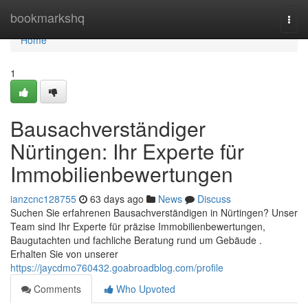
Home
bookmarkshq
Togg
navi
Home
1
Bausachverständiger
Nürtingen: Ihr Experte für
Immobilienbewertungen
ianzcnc128755
63 days ago
News
Discuss
Suchen Sie erfahrenen Bausachverständigen in Nürtingen? Unser
Team sind Ihr Experte für präzise Immobilienbewertungen,
Baugutachten und fachliche Beratung rund um Gebäude .
Erhalten Sie von unserer
https://jaycdmo760432.goabroadblog.com/profile
Comments
Who Upvoted