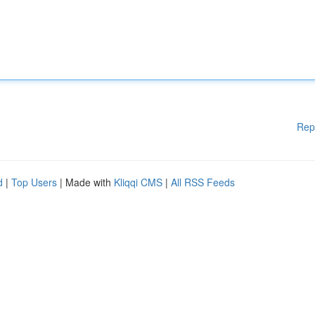
Rep
d
|
Top Users
| Made with
Kliqqi CMS
|
All RSS Feeds