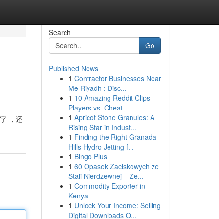
Search
Go
Published News
1
Contractor Businesses Near
Me Riyadh : Disc...
1
10 Amazing Reddit Clips :
Players vs. Cheat...
1
Apricot Stone Granules: A
字 ，还
Rising Star in Indust...
1
Finding the Right Granada
Hills Hydro Jetting f...
1
Bingo Plus
1
60 Opasek Zaciskowych ze
Stali Nierdzewnej – Ze...
1
Commodity Exporter in
Kenya
1
Unlock Your Income: Selling
Digital Downloads O...