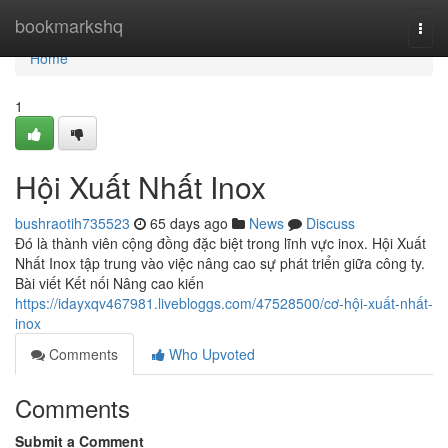
Home
bookmarkshq
Togg
navi
Home
1
Hội Xuất Nhất Inox
bushraotih735523
65 days ago
News
Discuss
Đó là thành viên cộng đồng đặc biệt trong lĩnh vực inox. Hội Xuất
Nhất Inox tập trung vào việc nâng cao sự phát triển giữa công ty.
Bài viết Kết nối Nâng cao kiến
https://idayxqv467981.livebloggs.com/47528500/cơ-hội-xuất-nhất-
inox
Comments
Who Upvoted
Comments
Submit a Comment