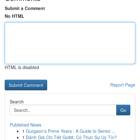
Submit a Comment
No HTML
HTML is disabled
Report Page
Search
Go
Published News
1
Gurgaon's Prime Years : A Guide to Senior ...
1
Đánh Giá Chi Tiết Go88: Có Thực Sự Uy Tín?