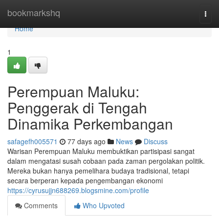
Home
bookmarkshq
Togg
navi
Home
1
Perempuan Maluku:
Penggerak di Tengah
Dinamika Perkembangan
safagefh005571
77 days ago
News
Discuss
Warisan Perempuan Maluku membuktikan partisipasi sangat
dalam mengatasi susah cobaan pada zaman pergolakan politik.
Mereka bukan hanya pemelihara budaya tradisional, tetapi
secara berperan kepada pengembangan ekonomi
https://cyrusujjn688269.blogsmine.com/profile
Comments
Who Upvoted