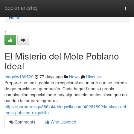
Home
bookmarkshq
Togg
navi
Home
1
El Misterio del Mole Poblano
Ideal
rsagniw189529
77 days ago
News
Discuss
Preparar un mole poblano excepcional es un arte que se hereda
de generación en generación. Cada hogar tiene su propia
combinación especial, pero hay algunos elementos clave que no
pueden faltar para lograr un
https://barbarazsqu886144.blogsvila.com/40281892/la-clave-del-
mole-poblano-exquisito
Comments
Who Upvoted