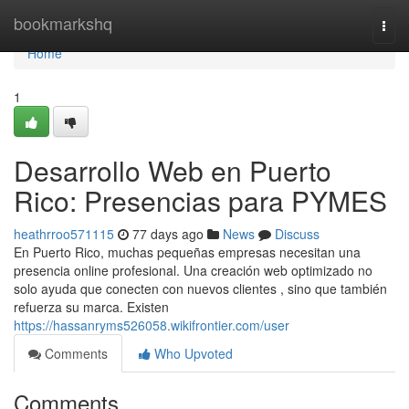
Home
bookmarkshq
Togg
navi
Home
1
Desarrollo Web en Puerto
Rico: Presencias para PYMES
heathrroo571115
77 days ago
News
Discuss
En Puerto Rico, muchas pequeñas empresas necesitan una
presencia online profesional. Una creación web optimizado no
solo ayuda que conecten con nuevos clientes , sino que también
refuerza su marca. Existen
https://hassanryms526058.wikifrontier.com/user
Comments
Who Upvoted
Comments