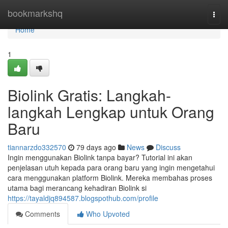
Home
bookmarkshq
Togg
navi
Home
1
Biolink Gratis: Langkah-
langkah Lengkap untuk Orang
Baru
tiannarzdo332570
79 days ago
News
Discuss
Ingin menggunakan Biolink tanpa bayar? Tutorial ini akan
penjelasan utuh kepada para orang baru yang ingin mengetahui
cara menggunakan platform Biolink. Mereka membahas proses
utama bagi merancang kehadiran Biolink si
https://tayaldjq894587.blogspothub.com/profile
Comments
Who Upvoted