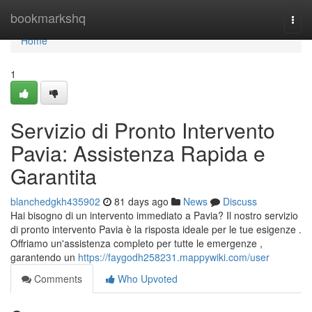
Home
bookmarkshq
Togg
navi
Home
1
Servizio di Pronto Intervento
Pavia: Assistenza Rapida e
Garantita
blanchedgkh435902
81 days ago
News
Discuss
Hai bisogno di un intervento immediato a Pavia? Il nostro servizio
di pronto intervento Pavia è la risposta ideale per le tue esigenze .
Offriamo un'assistenza completo per tutte le emergenze ,
garantendo un
https://faygodh258231.mappywiki.com/user
Comments
Who Upvoted