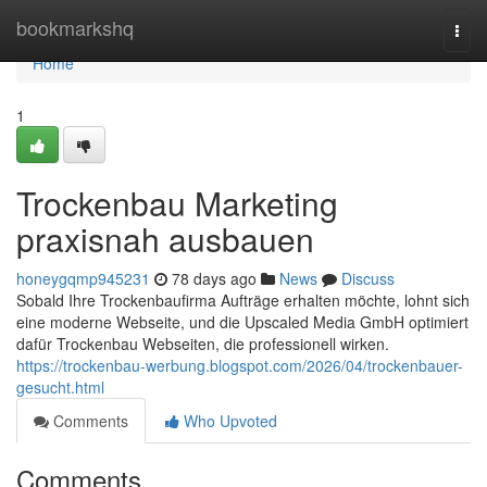
Home
bookmarkshq
Togg
navi
Home
1
Trockenbau Marketing
praxisnah ausbauen
honeygqmp945231
78 days ago
News
Discuss
Sobald Ihre Trockenbaufirma Aufträge erhalten möchte, lohnt sich
eine moderne Webseite, und die Upscaled Media GmbH optimiert
dafür Trockenbau Webseiten, die professionell wirken.
https://trockenbau-werbung.blogspot.com/2026/04/trockenbauer-
gesucht.html
Comments
Who Upvoted
Comments