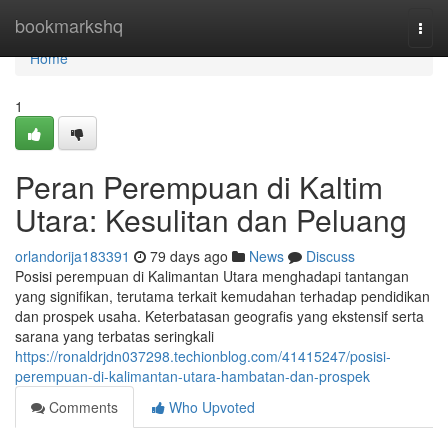
Home
bookmarkshq
Togg
navi
Home
1
Peran Perempuan di Kaltim
Utara: Kesulitan dan Peluang
orlandorija183391
79 days ago
News
Discuss
Posisi perempuan di Kalimantan Utara menghadapi tantangan
yang signifikan, terutama terkait kemudahan terhadap pendidikan
dan prospek usaha. Keterbatasan geografis yang ekstensif serta
sarana yang terbatas seringkali
https://ronaldrjdn037298.techionblog.com/41415247/posisi-
perempuan-di-kalimantan-utara-hambatan-dan-prospek
Comments
Who Upvoted