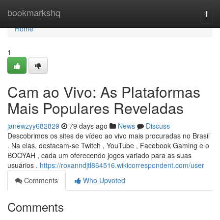
Home
bookmarkshq
Togg
navi
Home
1
Cam ao Vivo: As Plataformas
Mais Populares Reveladas
janewzyy682829
79 days ago
News
Discuss
Descobrimos os sites de vídeo ao vivo mais procuradas no Brasil
. Na elas, destacam-se Twitch , YouTube , Facebook Gaming e o
BOOYAH , cada um oferecendo jogos variado para as suas
usuários .
https://roxanndjtl864516.wikicorrespondent.com/user
Comments
Who Upvoted
Comments