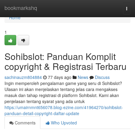
Home
bookmarkshq
Togg
navi
Home
1
Sohibslot: Panduan Komplit
copyright & Registrasi Terbaru
sachinauzm804884
77 days ago
News
Discuss
Ingin memperoleh pengalaman game yang seru di Sohibslot?
Ulasan ini akan menjelaskan tentang jelas cara mengakses
masuk dan tahap registrasi di platform Sohibslot. Kami akan
penjelasan tentang syarat yang ada untuk
https://umairnmnt656078.blog-ezine.com/41964270/sohibslot-
panduan-detail-copyright-daftar-update
Comments
Who Upvoted