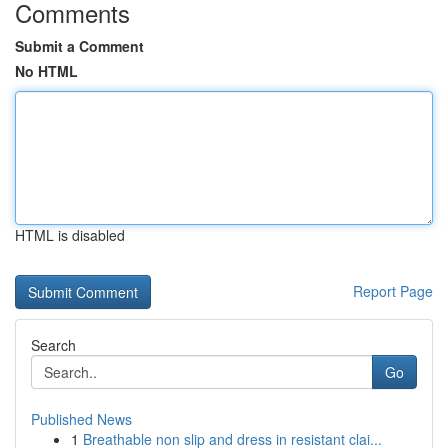
Comments
Submit a Comment
No HTML
HTML is disabled
Report Page
Search
Go
Published News
1
Breathable non slip and dress in resistant clai...