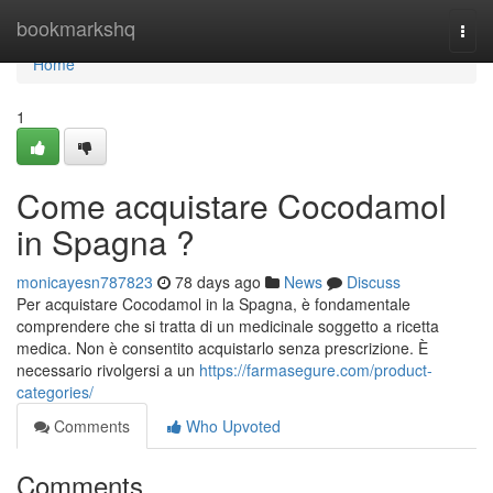
Home
bookmarkshq
Togg
navi
Home
1
Come acquistare Cocodamol
in Spagna ?
monicayesn787823
78 days ago
News
Discuss
Per acquistare Cocodamol in la Spagna, è fondamentale
comprendere che si tratta di un medicinale soggetto a ricetta
medica. Non è consentito acquistarlo senza prescrizione. È
necessario rivolgersi a un
https://farmasegure.com/product-
categories/
Comments
Who Upvoted
Comments