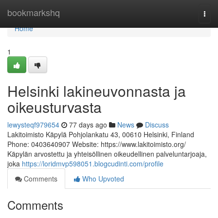
Home
bookmarkshq
Togg
navi
Home
1
Helsinki lakineuvonnasta ja
oikeusturvasta
lewysteqf979654
77 days ago
News
Discuss
Lakitoimisto Käpylä Pohjolankatu 43, 00610 Helsinki, Finland
Phone: 0403640907 Website: https://www.lakitoimisto.org/
Käpylän arvostettu ja yhteisöllinen oikeudellinen palveluntarjoaja,
joka
https://loridmvp598051.blogcudinti.com/profile
Comments
Who Upvoted
Comments