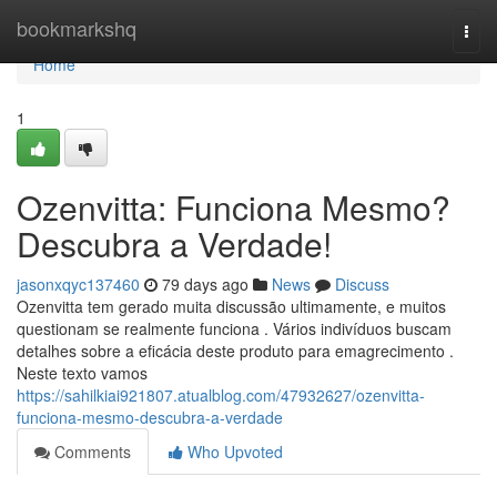
Home
bookmarkshq
Togg
navi
Home
1
Ozenvitta: Funciona Mesmo?
Descubra a Verdade!
jasonxqyc137460
79 days ago
News
Discuss
Ozenvitta tem gerado muita discussão ultimamente, e muitos
questionam se realmente funciona . Vários indivíduos buscam
detalhes sobre a eficácia deste produto para emagrecimento .
Neste texto vamos
https://sahilkiai921807.atualblog.com/47932627/ozenvitta-
funciona-mesmo-descubra-a-verdade
Comments
Who Upvoted