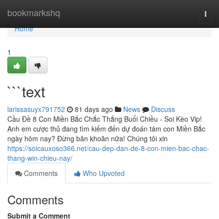
Home
bookmarkshq
Togg
navi
Home
1
```text
larissasuyx791752
81 days ago
News
Discuss
Cầu Đề 8 Con Miền Bắc Chắc Thắng Buổi Chiều - Soi Kèo Vip!
Anh em cược thủ đang tìm kiếm đến dự đoán tám con Miền Bắc
ngày hôm nay? Đừng băn khoăn nữa! Chúng tôi xin
https://soicauxoso366.net/cau-dep-dan-de-8-con-mien-bac-chac-
thang-win-chieu-nay/
Comments
Who Upvoted
Comments
Submit a Comment