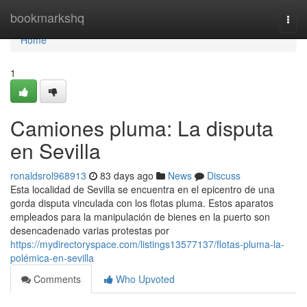
Home
bookmarkshq
Togg
navi
Home
1
Camiones pluma: La disputa
en Sevilla
ronaldsrol968913
83 days ago
News
Discuss
Esta localidad de Sevilla se encuentra en el epicentro de una
gorda disputa vinculada con los flotas pluma. Estos aparatos
empleados para la manipulación de bienes en la puerto son
desencadenado varias protestas por
https://mydirectoryspace.com/listings13577137/flotas-pluma-la-
polémica-en-sevilla
Comments
Who Upvoted