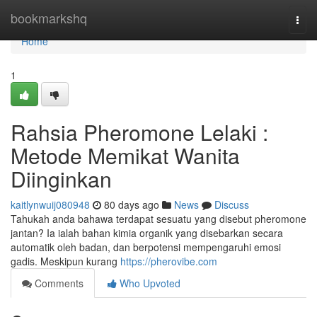
Home
bookmarkshq
Togg
navi
Home
1
Rahsia Pheromone Lelaki :
Metode Memikat Wanita
Diinginkan
kaitlynwuij080948
80 days ago
News
Discuss
Tahukah anda bahawa terdapat sesuatu yang disebut pheromone
jantan? Ia ialah bahan kimia organik yang disebarkan secara
automatik oleh badan, dan berpotensi mempengaruhi emosi
gadis. Meskipun kurang
https://pherovibe.com
Comments
Who Upvoted