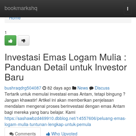
Home
bookmarkshq
Togg
navi
Home
1
Investasi Emas Logam Mulia :
Panduan Detail untuk Investor
Baru
bushraqdrg504087
82 days ago
News
Discuss
Tertarik untuk memulai investasi emas Antam, tetapi bingung ?
Jangan khawatir! Artikel ini akan memberikan penjelasan
mendalam mengenai proses berinvestasi dengan emas Antam
bagi mereka yang baru belajar. Kami
https://sashawbzd469910.dbblog.net/14557606/peluang-emas-
logam-mulia-tuntunan-lengkap-untuk-pemula
Comments
Who Upvoted