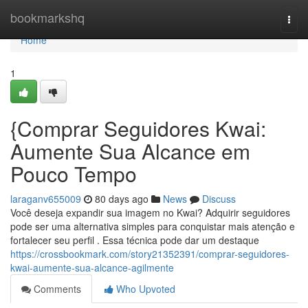
Home
bookmarkshq
Togg
navi
Home
1
{Comprar Seguidores Kwai:
Aumente Sua Alcance em
Pouco Tempo
laraganv655009
80 days ago
News
Discuss
Você deseja expandir sua imagem no Kwai? Adquirir seguidores
pode ser uma alternativa simples para conquistar mais atenção e
fortalecer seu perfil . Essa técnica pode dar um destaque
https://crossbookmark.com/story21352391/comprar-seguidores-
kwai-aumente-sua-alcance-agilmente
Comments
Who Upvoted