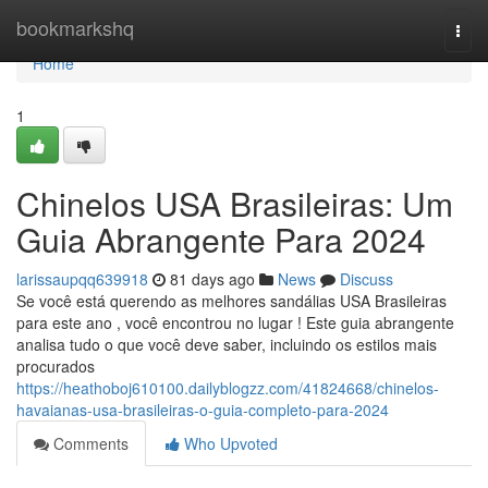
Home
bookmarkshq
Togg
navi
Home
1
Chinelos USA Brasileiras: Um
Guia Abrangente Para 2024
larissaupqq639918
81 days ago
News
Discuss
Se você está querendo as melhores sandálias USA Brasileiras
para este ano , você encontrou no lugar ! Este guia abrangente
analisa tudo o que você deve saber, incluindo os estilos mais
procurados
https://heathoboj610100.dailyblogzz.com/41824668/chinelos-
havaianas-usa-brasileiras-o-guia-completo-para-2024
Comments
Who Upvoted