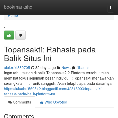
Home
bookmarkshq
Togg
navi
Home
1
Topansakti: Rahasia pada
Balik Situs Ini
albiexixt839705
82 days ago
News
Discuss
Ingin tahu misteri di balik Topansakti? ? Platform tersebut telah
memikat fokus sejumlah besar individu . {Topansakti menawarkan
serangkaian fitur unik sungguh. Akan tetapi , apa pada dasarnya
https://luluahei560512.bloggactif.com/42813903/topansakti-
rahasia-pada-balik-platform-ini
Comments
Who Upvoted
Comments