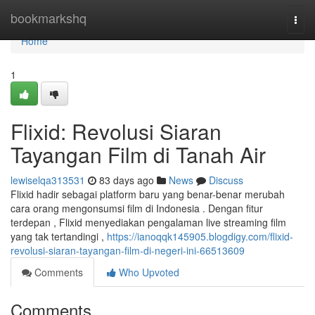
Home
bookmarkshq
Togg
navi
Home
1
Flixid: Revolusi Siaran
Tayangan Film di Tanah Air
lewiselqa313531
83 days ago
News
Discuss
Flixid hadir sebagai platform baru yang benar-benar merubah
cara orang mengonsumsi film di Indonesia . Dengan fitur
terdepan , Flixid menyediakan pengalaman live streaming film
yang tak tertandingi ,
https://ianoqqk145905.blogdigy.com/flixid-
revolusi-siaran-tayangan-film-di-negeri-ini-66513609
Comments
Who Upvoted
Comments