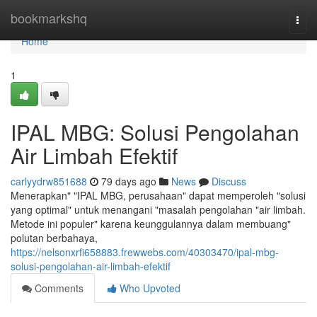
Home
bookmarkshq
Togg
navi
Home
1
IPAL MBG: Solusi Pengolahan
Air Limbah Efektif
carlyydrw851688
79 days ago
News
Discuss
Menerapkan" "IPAL MBG, perusahaan" dapat memperoleh "solusi
yang optimal" untuk menangani "masalah pengolahan "air limbah.
Metode ini populer" karena keunggulannya dalam membuang"
polutan berbahaya,
https://nelsonxrfi658883.frewwebs.com/40303470/ipal-mbg-
solusi-pengolahan-air-limbah-efektif
Comments
Who Upvoted