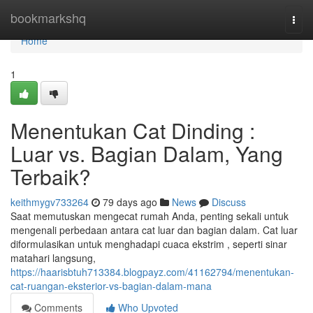
Home
bookmarkshq
Togg
navi
Home
1
Menentukan Cat Dinding :
Luar vs. Bagian Dalam, Yang
Terbaik?
keithmygv733264
79 days ago
News
Discuss
Saat memutuskan mengecat rumah Anda, penting sekali untuk
mengenali perbedaan antara cat luar dan bagian dalam. Cat luar
diformulasikan untuk menghadapi cuaca ekstrim , seperti sinar
matahari langsung,
https://haarisbtuh713384.blogpayz.com/41162794/menentukan-
cat-ruangan-eksterior-vs-bagian-dalam-mana
Comments
Who Upvoted