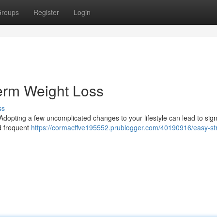
roups
Register
Login
erm Weight Loss
ss
 Adopting a few uncomplicated changes to your lifestyle can lead to sign
d frequent
https://cormacffve195552.prublogger.com/40190916/easy-str