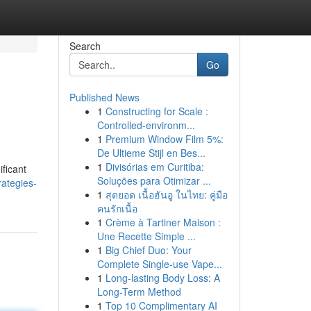
Search
Go
Published News
1
Constructing for Scale :
Controlled-environm...
1
Premium Window Film 5%:
De Ultieme Stijl en Bes...
1
Divisórias em Curitiba:
ificant
Soluções para Otimizar ...
ategies-
1
สุดยอด เนื้อฮันอู ในไทย: คู่มือ
คนรักเนื้อ
1
Crème à Tartiner Maison :
Une Recette Simple ...
1
Big Chief Duo: Your
Complete Single-use Vape...
1
Long-lasting Body Loss: A
Long-Term Method
1
Top 10 Complimentary AI