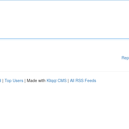
Rep
d
|
Top Users
| Made with
Kliqqi CMS
|
All RSS Feeds