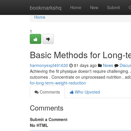
Home
bookmarkshq
Home
New
Submit
G
Home
1
Basic Methods for Long-t
harmonyexpf491630
81 days ago
News
Discu
Achieving the fit physique doesn't require challenging.
outcomes . Concentrate on unprocessed nutrition , ad
for-long-term-weight-reduction
Comments
Who Upvoted
Comments
Submit a Comment
No HTML