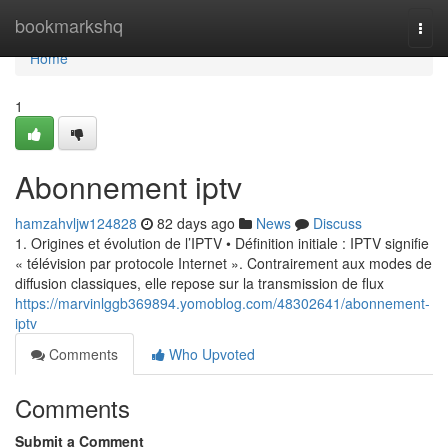
Home
bookmarkshq
Togg
navi
Home
1
Abonnement iptv
hamzahvljw124828
82 days ago
News
Discuss
1. Origines et évolution de l’IPTV • Définition initiale : IPTV signifie
« télévision par protocole Internet ». Contrairement aux modes de
diffusion classiques, elle repose sur la transmission de flux
https://marvinlggb369894.yomoblog.com/48302641/abonnement-
iptv
Comments
Who Upvoted
Comments
Submit a Comment