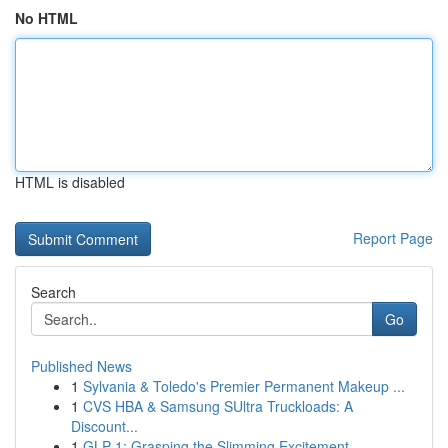
No HTML
HTML is disabled
Report Page
Search
Go
Published News
1
Sylvania & Toledo's Premier Permanent Makeup ...
1
CVS HBA & Samsung SUltra Truckloads: A
Discount...
1
GLP-1: Grasping the Slimming Excitement