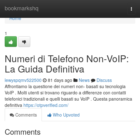
Home
bookmarkshq
Togg
navi
Home
1
Numeri di Telefono Non-VoIP:
La Guida Definitiva
lewyspqmv522500
81 days ago
News
Discuss
Affrontiamo la questione dei numeri non- basati su tecnologia
VoIP . Molti utenti si trovano riguardo a differenze con contatti
telefonici tradizionali e quelli basati su VoIP . Questa panoramica
definitiva
https://otpverified.com/
Comments
Who Upvoted
Comments