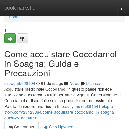
Home
bookmarkshq
Togg
navi
Home
1
Come acquistare Cocodamol
in Spagna: Guida e
Precauzioni
oisiwgmb526994
81 days ago
News
Discuss
Acquistare medicinale Cocodamol in questo paese richiede
attenzione e osservanza alle normative vigenti. Generalmente, il
Cocodamol è disponibile solo su prescrizione professionale.
Potete richiedere una ricetta
https://flynnoxec864541.blog-a-
story.com/23123384/come-acquistare-cocodamol-in-spagna-
guida-e-precauzioni
Comments
Who Upvoted