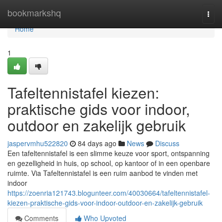
Home
bookmarkshq
Togg
navi
Home
1
Tafeltennistafel kiezen:
praktische gids voor indoor,
outdoor en zakelijk gebruik
jaspervmhu522820
84 days ago
News
Discuss
Een tafeltennistafel is een slimme keuze voor sport, ontspanning
en gezelligheid in huis, op school, op kantoor of in een openbare
ruimte. Via Tafeltennistafel is een ruim aanbod te vinden met
indoor
https://zoenria121743.blogunteer.com/40030664/tafeltennistafel-
kiezen-praktische-gids-voor-indoor-outdoor-en-zakelijk-gebruik
Comments
Who Upvoted