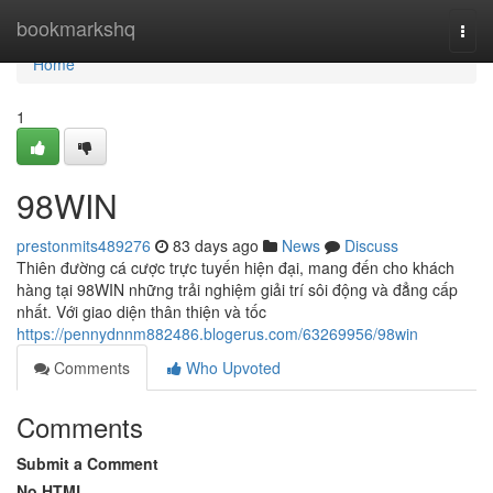
Home
bookmarkshq
Togg
navi
Home
1
98WIN
prestonmits489276
83 days ago
News
Discuss
Thiên đường cá cược trực tuyến hiện đại, mang đến cho khách
hàng tại 98WIN những trải nghiệm giải trí sôi động và đẳng cấp
nhất. Với giao diện thân thiện và tốc
https://pennydnnm882486.blogerus.com/63269956/98win
Comments
Who Upvoted
Comments
Submit a Comment
No HTML