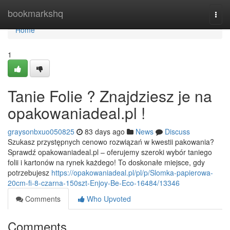
Home
bookmarkshq
Togg
navi
Home
1
Tanie Folie ? Znajdziesz je na
opakowaniadeal.pl !
graysonbxuo050825
83 days ago
News
Discuss
Szukasz przystępnych cenowo rozwiązań w kwestii pakowania?
Sprawdź opakowaniadeal.pl – oferujemy szeroki wybór taniego
folii i kartonów na rynek każdego! To doskonałe miejsce, gdy
potrzebujesz
https://opakowaniadeal.pl/pl/p/Slomka-papierowa-
20cm-fi-8-czarna-150szt-Enjoy-Be-Eco-16484/13346
Comments
Who Upvoted
Comments