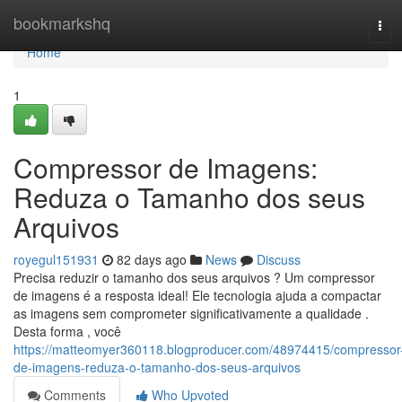
Home
bookmarkshq
Tog
navi
Home
1
Compressor de Imagens:
Reduza o Tamanho dos seus
Arquivos
royegul151931
82 days ago
News
Discuss
Precisa reduzir o tamanho dos seus arquivos ? Um compressor
de imagens é a resposta ideal! Ele tecnologia ajuda a compactar
as imagens sem comprometer significativamente a qualidade .
Desta forma , você
https://matteomyer360118.blogproducer.com/48974415/compressor
de-imagens-reduza-o-tamanho-dos-seus-arquivos
Comments
Who Upvoted