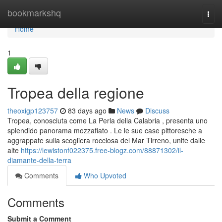
Home
bookmarkshq
Togg
navi
Home
1
Tropea della regione
theoxigp123757
83 days ago
News
Discuss
Tropea, conosciuta come La Perla della Calabria , presenta uno
splendido panorama mozzafiato . Le le sue case pittoresche a
aggrappate sulla scogliera rocciosa del Mar Tirreno, unite dalle
alte
https://lewistonf022375.free-blogz.com/88871302/il-
diamante-della-terra
Comments
Who Upvoted
Comments
Submit a Comment