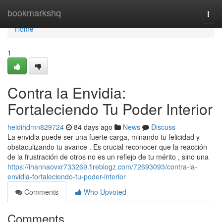
Home
bookmarkshq
Togg
navi
Home
1
Contra la Envidia:
Fortaleciendo Tu Poder Interior
heidihdmn829724
84 days ago
News
Discuss
La envidia puede ser una fuerte carga, minando tu felicidad y
obstaculizando tu avance . Es crucial reconocer que la reacción
de la frustración de otros no es un reflejo de tu mérito , sino una
https://ihannaovxr733269.fireblogz.com/72693093/contra-la-
envidia-fortaleciendo-tu-poder-interior
Comments
Who Upvoted
Comments