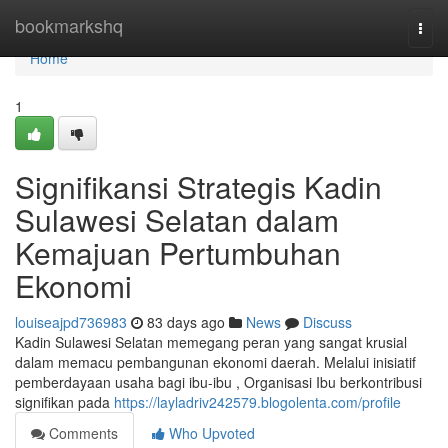
Home
bookmarkshq
Togg
navi
Home
1
Signifikansi Strategis Kadin
Sulawesi Selatan dalam
Kemajuan Pertumbuhan
Ekonomi
louiseajpd736983
83 days ago
News
Discuss
Kadin Sulawesi Selatan memegang peran yang sangat krusial
dalam memacu pembangunan ekonomi daerah. Melalui inisiatif
pemberdayaan usaha bagi ibu-ibu , Organisasi Ibu berkontribusi
signifikan pada
https://layladriv242579.blogolenta.com/profile
Comments
Who Upvoted