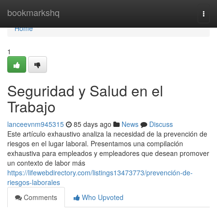
Home
bookmarkshq
Togg
navi
Home
1
Seguridad y Salud en el
Trabajo
lanceevnm945315
85 days ago
News
Discuss
Este artículo exhaustivo analiza la necesidad de la prevención de
riesgos en el lugar laboral. Presentamos una compilación
exhaustiva para empleados y empleadores que desean promover
un contexto de labor más
https://lifewebdirectory.com/listings13473773/prevención-de-
riesgos-laborales
Comments
Who Upvoted