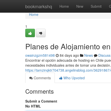
Home
bookmarkshq
Home
New
Submit
G
Home
1
Planes de Alojamiento en
owainzgzm581498
84 days ago
News
Discuss
Encontrar el opción adecuada de hosting en Chile puede
necesidades individuales antes de tomar una decisión. 
https://tamzinqktr704738.angelinsblog.com/36291867/
Comments
Who Upvoted
Comments
Submit a Comment
No HTML