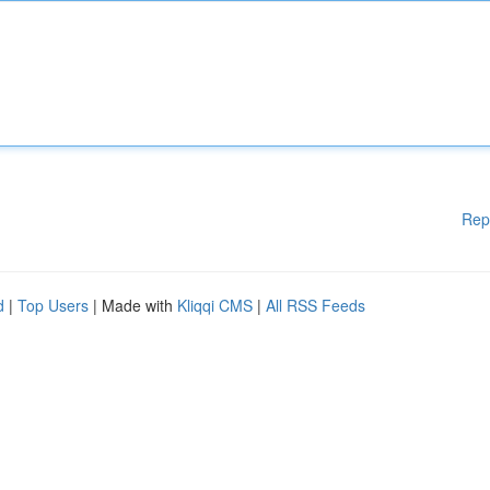
Rep
d
|
Top Users
| Made with
Kliqqi CMS
|
All RSS Feeds