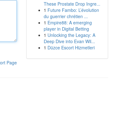
These Prostate Drop Ingre...
1
Future Fambo: L’évolution
du guerrier chrétien ...
1
Empire88: A emerging
player in Digital Betting
1
Unlocking the Legacy: A
Deep Dive into Evan Wil...
1
Düzce Escort Hizmetleri
ort Page