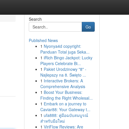
Search
Go
Published News
1
Nyonya4d copyright:
Panduan Total juga Seka...
1
iRich Bingo Jackpot: Lucky
Players Celebrate Bi...
1
Pakiet Urodzinowy "8" -
Najlepszy na 8. Święto ...
1
Interactive Brokers: A
Comprehensive Analysis
1
Boost Your Business:
Finding the Right Wholesal...
1
Embark on a journey to
Caviar88: Your Gateway t...
1
ufa888: คู่มือฉบับสมบูรณ์
สำหรับมือใหม่
1
ViriFlow Reviews: Are