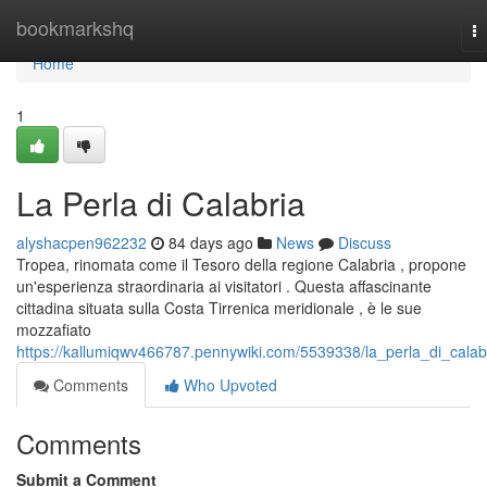
Home
bookmarkshq
T
na
Home
1
La Perla di Calabria
alyshacpen962232
84 days ago
News
Discuss
Tropea, rinomata come il Tesoro della regione Calabria , propone
un'esperienza straordinaria ai visitatori . Questa affascinante
cittadina situata sulla Costa Tirrenica meridionale , è le sue
mozzafiato
https://kallumiqwv466787.pennywiki.com/5539338/la_perla_di_calab
Comments
Who Upvoted
Comments
Submit a Comment