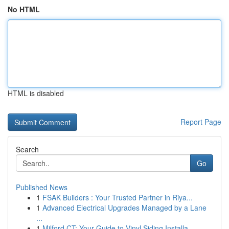
No HTML
HTML is disabled
Report Page
Search
Go
Published News
1
FSAK Builders : Your Trusted Partner in Riya...
1
Advanced Electrical Upgrades Managed by a Lane
...
1
Milford CT: Your Guide to Vinyl Siding Installa...