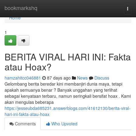
Home
bookmarkshq
Togg
navi
Home
1
BERITA VIRAL HARI INI: Fakta
atau Hoax?
hamzahitcc046881
87 days ago
News
Discuss
Gelombang berita beredar kini membanjiri dunia maya, tetapi
apakah semuanya benar ? Banyak unggahan yang terlihat
sebagai kenyataan terbaru, namun seringkali bersifat hoax . Kami
akan mengulas beberapa
https://jesseubda685231.answerblogs.com/41612130/berita-viral-
hari-ini-fakta-atau-hoax
Comments
Who Upvoted